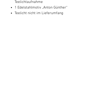
Teelichtaufnahme
1 Edelstahlmotiv „Anton Günther“
Teelicht nicht im Lieferumfang
enthalten
Ein stimmungsvolles
Dekorationsstück, das die
Verbundenheit zum Erzgebirge auf
besondere Weise zum Ausdruck
bringt.
Material
Holzsocke: Holz
Lieferumfang
Motiv: Edelstahl
1 Holzsockel mit
Herstellerhinweise
Teelichtaufnahme
1 Edelstahlmotiv „Anton
Holzsockel: Holzwaren Eckert,