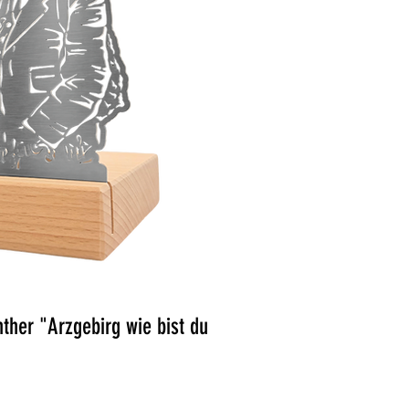
ellansicht
nther "Arzgebirg wie bist du