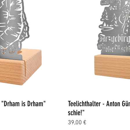
icht
Schn
er "Drham is Drham"
Teelichthalter - Anton Gü
schie!"
Preis
39,00 €