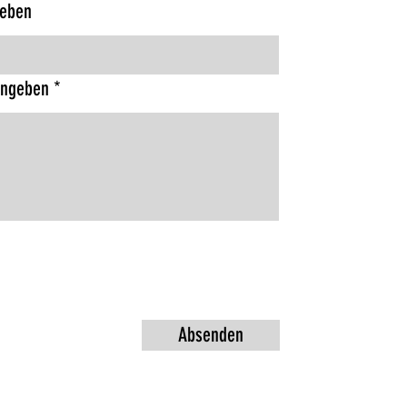
geben
ingeben
Absenden