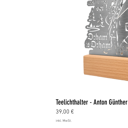
Schnellans
Teelichthalter - Anton Günth
Preis
39,00 €
inkl. MwSt.