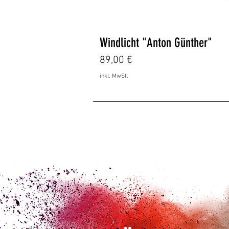
Schnellans
Windlicht "Anton Günther"
Preis
89,00 €
inkl. MwSt.