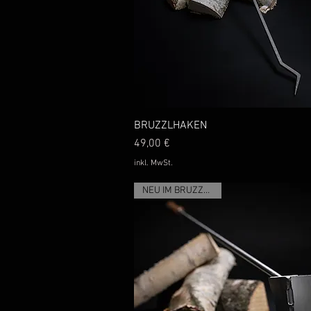
BRUZZLHAKEN
Schnellansicht
Preis
49,00 €
inkl. MwSt.
NEU IM BRUZZLSHOP!