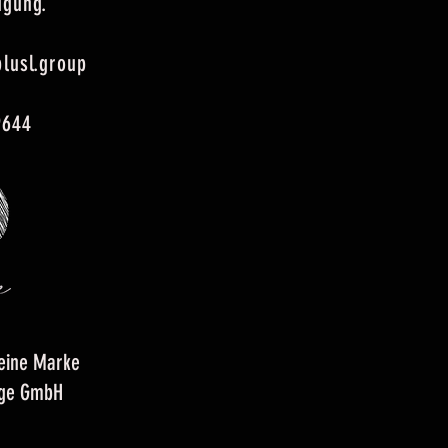
fügung.
lusl.group
9644
 eine Marke
nge GmbH