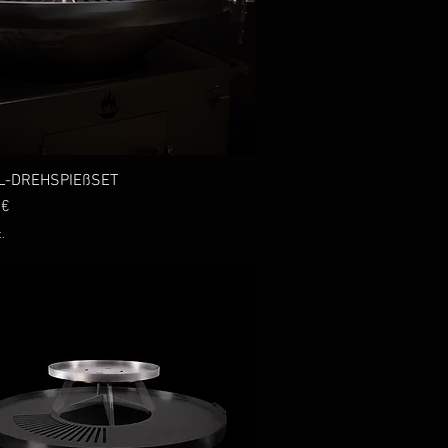
L-DREHSPIEßSET
Schnellansicht
 €
.