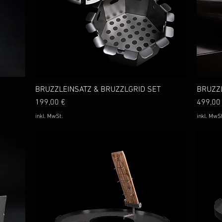
BRUZZLEINSATZ & BRUZZLGRID SET
Schnellansicht
BRUZZ
Preis
Preis
199,00 €
499,00
inkl. MwSt.
inkl. MwSt