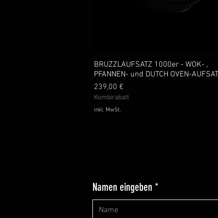
BRUZZLAUFSATZ 1000er - WOK- ,
Schnellansicht
PFANNEN- und DUTCH OVEN-AUFSA
Preis
239,00 €
Kombirabatt
inkl. MwSt.
Namen eingeben