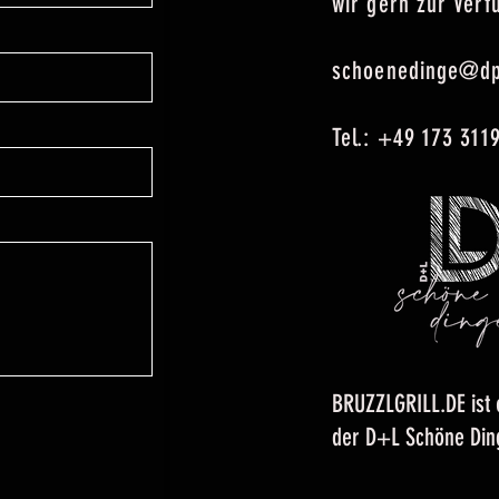
wir gern zur Ver
schoenedinge@dp
Tel.: +49 173 311
BRUZZLGRILL.DE ist
der D+L Schöne Di