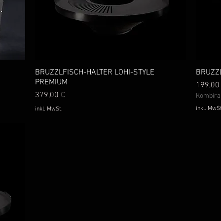
BRUZZLFISCH-HALTER LOHI-STYLE
Schnellansicht
BRUZZL
PREMIUM
Preis
199,00
Preis
379,00 €
Kombira
inkl. MwSt
inkl. MwSt.