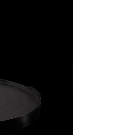
soire, das in geselligen
nmittelbarer Nähe des
Grillen eine zusätzliche
en, während Sie den
verwenden, um mögliche
er BRUZZLHAKEN ein
durch versehentliches Stoßen
praktisches Werkzeug, das
zu vermeiden.
barkeit und durchdachte
im Umgang mit dem
Jahre lang gute Dienste
angemessene Bekleidung
r BRUZZLHAKENE ist die
el hitzebeständige
ng zu
um Verbrennungen zu
LATTEN und wird allen, die
r ein gemütliches Lagerfeuer
en BRUZZLHAKEN niemals
rtvolle Unterstützung sein.
t im oder in der Nähe des
en BRUZZLHAKEN nach dem
tändig ab, bevor Sie ihn
 reinigen.
se Sicherheitshinweise