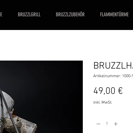
E
BRUZZLGRILL
BRUZZLZUBEHÖR
FLAMMENTÜRME
BRUZZLH
Artikelnummer: 1000-
Pr
49,00 €
inkl. MwSt.
Anzahl
*