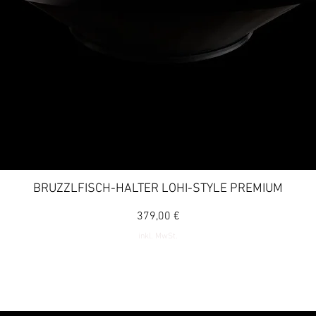
sorgfältig, um de
Gebrauch des B
gewährleisten un
minimieren.
BRUZZLFISCH-HALTER LOHI-STYLE PREMIUM
Schnellansicht
Preis
379,00 €
inkl. MwSt.