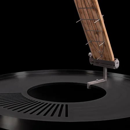
praktisches Acces
Personen in u
Runden oder beim 
Feuers befind
Funktion erfüllt.
BRUZZLHAKEN 
Insgesamt ist d
Verletzungen 
vielseitiges und 
oder Schüren 
durch seine Halt
Tragen Sie be
Gestaltung viele 
BRUZZLHAKEN 
leisten wird. De
wie zum Beispi
perfekte Ergänzu
Handschuhe, 
unseren BRUZZLP
verhindern.
gerne grillen ode
Lassen Sie d
genießen, eine we
unbeaufsichtig
Feuers liegen.
Kühlen Sie d
Gebrauch volls
verstauen oder
Beachten Sie die