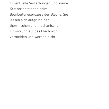
! Eventuelle Verfärbungen und kleine
Kratzer entstehen beim
Bearbeitungsprozess der Bleche. Sie
lassen sich aufgrund der
thermischen und mechanischen
Einwirkung auf das Blech nicht
vermeiden und werden nicht
beseitigt, da die Funktionsfähigkeit
der Produkte dadurch nicht negativ
beeinflusst wird. Es kann
witterungsbedingt zu Roststellen
führen !
! Der Flammenturm bekommt eine
Rostoptik !
Lieferumfang
Der Flammenturm wird zerlegt