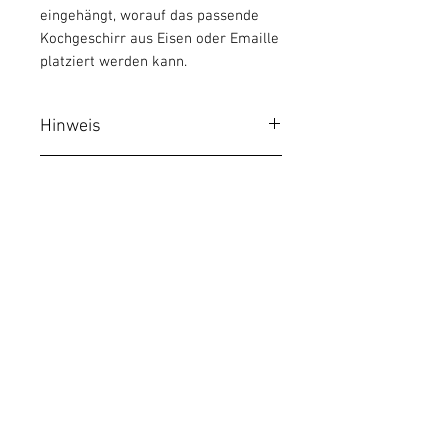
eingehängt, worauf das passende
Kochgeschirr aus Eisen oder Emaille
platziert werden kann.
Hinweis
KOCHEN ODER BRATEN NUR
Material
MIT PASSENDEN
KOCHGESCHIRR !
Aus hochwertig aufpoliertem
Herstellerinformationen
Stahl
D+L Metallbearbeitung GmbH,
Gewerbegebiet Am Richterweg
14, 09518 Großrückerswalde
FAQ & Bedienungsanleitung
Versand & Rückgabe
AGB